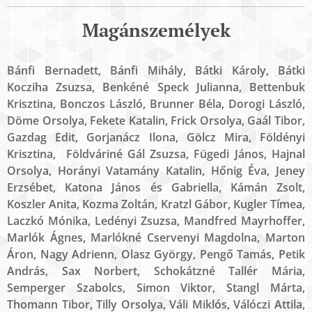
Magánszemélyek
Bánfi Bernadett, Bánfi Mihály, Bátki Károly, Bátki
Kocziha Zsuzsa, Benkéné Speck Julianna, Bettenbuk
Krisztina, Bonczos László, Brunner Béla, Dorogi László,
Döme Orsolya, Fekete Katalin, Frick Orsolya, Gaál Tibor,
Gazdag Edit, Gorjanácz Ilona, Gölcz Mira, Földényi
Krisztina, Földváriné Gál Zsuzsa, Fügedi János, Hajnal
Orsolya, Horányi Vatamány Katalin, Hőnig Éva, Jeney
Erzsébet, Katona János és Gabriella, Kámán Zsolt,
Koszler Anita, Kozma Zoltán, Kratzl Gábor, Kugler Tímea,
Laczkó Mónika, Ledényi Zsuzsa, Mandfred Mayrhoffer,
Marlók Ágnes, Marlókné Cservenyi Magdolna, Marton
Áron, Nagy Adrienn, Olasz György, Pengő Tamás, Petik
András, Sax Norbert, Schokátzné Tallér Mária,
Semperger Szabolcs, Simon Viktor, Stangl Márta,
Thomann Tibor, Tilly Orsolya, Váli Miklós, Válóczi Attila,