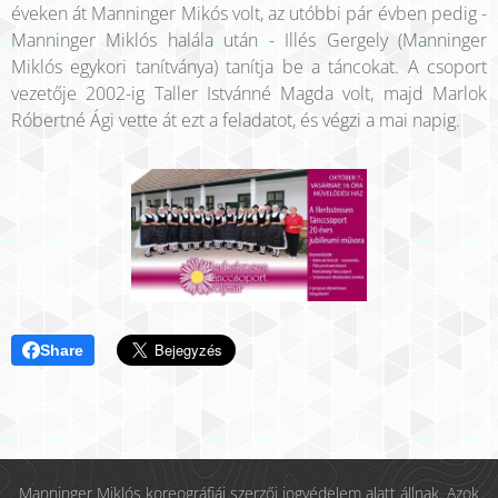
éveken át Manninger Mikós volt, az utóbbi pár évben pedig -
Manninger Miklós halála után - Illés Gergely (Manninger
Miklós egykori tanítványa) tanítja be a táncokat. A csoport
vezetője 2002-ig Taller Istvánné Magda volt, majd Marlok
Róbertné Ági vette át ezt a feladatot, és végzi a mai napig.
Share
Manninger Miklós koreográfiái szerzői jogvédelem alatt állnak. Azok